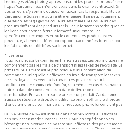
Les images et/ou photographies illustrant les produits proposés sur
https://cardamome.ch n'entrent pas dans le champ contractuel. Si
des erreurs s'y sont introduites, en aucun cas la responsabilité de
Cardamome Suisse ne pourra être engagée. Il se peut notamment
que selon les réglages de couleurs effectuées, les couleurs des
produits diffèrent des produits réels. Les informations techniques et
les liens sont donnés à titre informatif uniquement. Les
spécifications techniques et/ou le contenu des produits livrés
peuvent également différer par rapport aux données fournies par
les fabricants ou affichées sur Internet.
4. Les prix
Tous nos prix sont exprimés en Francs suisses. Les prix indiqués ne
comprennent pas les frais de transport ni les taxes de recyclage. Le
prix facturé au client est le prix indiqué sur la confirmation de
commande sur laquelle s'affichent les frais de transport, les taxes
de recyclage et les éventuels rabais. Les prix inscrits sur la
confirmation de commande font foi, cela même en cas de variation
entre la date de commande et la date de livraison de la
marchandise. En cas d'erreur de prix sur un produit, Cardamome
Suisse se réserve le droit de modifier ce prix en offrant le choix au
client d'annuler sa commande si le nouveau prix ne lui convient pas.
La TVA Suisse de 0% est incluse dans nos prix lorsque l'affichage
des prix est en mode "Franc Suisse". Pour les expéditions vers
l'étranger nos livraisons se basent sur l'affichage des prix en mode
"Franc Suisse (HT)", c'est à dire sans TVA Suisse. L'affichage des prix